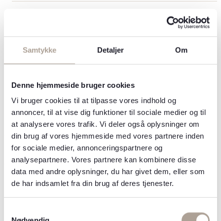
Sunekos Face / Neck — 3 behandlinger
6.500 kr.
(kurforløb)
Sunekos Body — 1 behandling
4.000 kr.
Samtykke
Detaljer
Om
Mave, arme, lår, numse eller ben
Sunekos Body — tillægsområde
1.800 kr.
Denne hjemmeside bruger cookies
Vi bruger cookies til at tilpasse vores indhold og
Sunekos Body — 3 behandlinger, 1 område
9.800 kr.
annoncer, til at vise dig funktioner til sociale medier og til
(kurforløb)
at analysere vores trafik. Vi deler også oplysninger om
din brug af vores hjemmeside med vores partnere inden
for sociale medier, annonceringspartnere og
MICRONEEDLING
analysepartnere. Vores partnere kan kombinere disse
data med andre oplysninger, du har givet dem, eller som
Microneedling med målrettede serums — 1
1.500 kr.
de har indsamlet fra din brug af deres tjenester.
område
Ansigt, hals eller décolleté
Samtykkevalg
Microneedling — ekstra område
500 kr.
Nødvendig