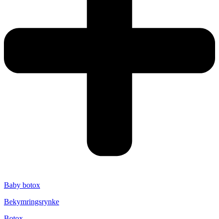
Baby botox
Bekymringsrynke
Botox