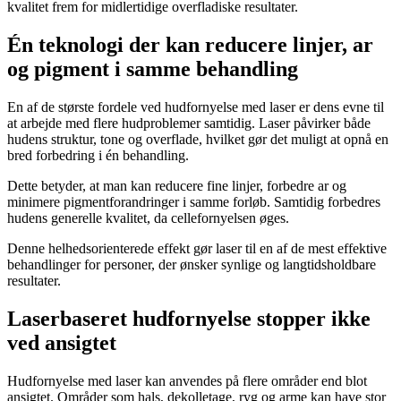
kvalitet frem for midlertidige overfladiske resultater.
Én teknologi der kan reducere linjer, ar
og pigment i samme behandling
En af de største fordele ved hudfornyelse med laser er dens evne til
at arbejde med flere hudproblemer samtidig. Laser påvirker både
hudens struktur, tone og overflade, hvilket gør det muligt at opnå en
bred forbedring i én behandling.
Dette betyder, at man kan reducere fine linjer, forbedre ar og
minimere pigmentforandringer i samme forløb. Samtidig forbedres
hudens generelle kvalitet, da cellefornyelsen øges.
Denne helhedsorienterede effekt gør laser til en af de mest effektive
behandlinger for personer, der ønsker synlige og langtidsholdbare
resultater.
Laserbaseret hudfornyelse stopper ikke
ved ansigtet
Hudfornyelse med laser kan anvendes på flere områder end blot
ansigtet. Områder som hals, dekolletage, ryg og arme kan have stor