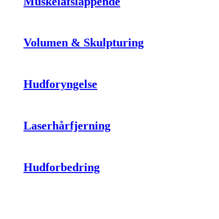
Muskelafslappende
Volumen & Skulpturing
Hudforyngelse
Laserhårfjerning
Hudforbedring