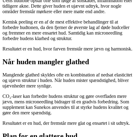
Uens hudtone opstår ofte som følge af solskader, inflammation eller
tidligere akne. Dette giver huden et ujævnt udtryk, hvor nogle
områder fremstår mørkere eller mere matte end andre.
Kemisk peeling er en af de mest effektive behandlinger til at
forbedre hudtonen, da den fjerner de øverste lag af døde hudceller
og fremmer en mere ensartet hud. Samtidig kan microneedling
forbedre hudens klarhed og struktur.
Resultatet er en hud, hvor farven fremstår mere jævn og harmonisk.
Når huden mangler glathed
Manglende glathed skyldes ofte en kombination af nedsat elasticitet
og ujævn struktur i huden. Når huden mister spændstighed, bliver
ujævnheder mere synlige.
CO₂-laser kan forbedre hudens struktur og gøre overfladen mere
jævn, mens microneedling bidrager til en gradvis forbedring. Som
supplement kan Sunekos anvendes til at styrke hudens kvalitet og
gøre den mere spændstig.
Resultatet er en hud, der fremstår mere glat og ensartet i sit udtryk.
Plan for en glattere hud