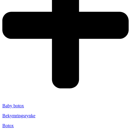
Baby botox
Bekymringsrynke
Botox