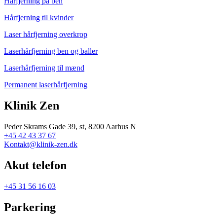
Hårfjerning på ben
Hårfjerning til kvinder
Laser hårfjerning overkrop
Laserhårfjerning ben og baller
Laserhårfjerning til mænd
Permanent laserhårfjerning
Klinik Zen
Peder Skrams Gade 39, st, 8200 Aarhus N
+45 42 43 37 67
Kontakt@klinik-zen.dk
Akut telefon
+45 31 56 16 03
Parkering