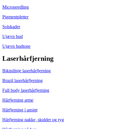
Microneedling
Pigmentpletter
Solskader
Ujævn hud
Ujævn hudtone
Laserhårfjerning
Bikinilinje laserhårfjerning
Brazil laserhårfjerning
Full body laserhårfjerning
Hårfjerning arme
Hårfjerning i ansigt
Hårfjerning nakke, skulder og ryg