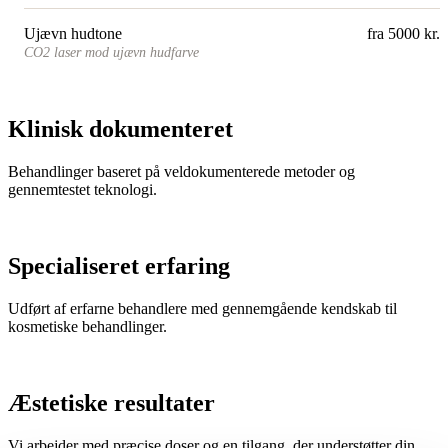
Ujævn hudtone
fra 5000 kr.
CO2 laser mod ujævn hudfarve
Klinisk dokumenteret
Behandlinger baseret på veldokumenterede metoder og
gennemtestet teknologi.
Specialiseret erfaring
Udført af erfarne behandlere med gennemgående kendskab til
kosmetiske behandlinger.
Æstetiske resultater
Vi arbejder med præcise doser og en tilgang, der understøtter din