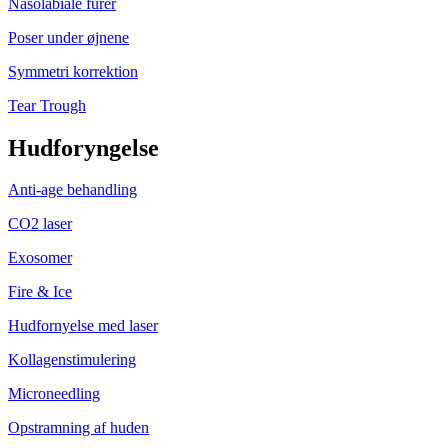
Nasolabiale furer
Poser under øjnene
Symmetri korrektion
Tear Trough
Hudforyngelse
Anti-age behandling
CO2 laser
Exosomer
Fire & Ice
Hudfornyelse med laser
Kollagenstimulering
Microneedling
Opstramning af huden