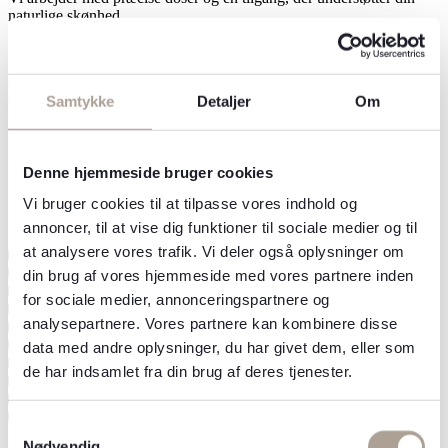
naturlige skønhed.
Personlig konsultation
Samtykke
Detaljer
Om
Du få en individuel vurdering og en klar plan inden behandlingen
påbegyndes.
Denne hjemmeside bruger cookies
Ofte stillede spørgsmål
Vi bruger cookies til at tilpasse vores indhold og
annoncer, til at vise dig funktioner til sociale medier og til
at analysere vores trafik. Vi deler også oplysninger om
Hvordan får man en mere ensartet hud med behandling
Hvorfor bliver huden ujævn med tiden
din brug af vores hjemmeside med vores partnere inden
Hvilken behandling passer bedst til ujævn hud
for sociale medier, annonceringspartnere og
Hvordan forbedres ru hudstruktur effektivt
analysepartnere. Vores partnere kan kombinere disse
Hvordan reduceres uens hudtone og pigmentering
Hvornår vælger man CO₂-laser til ujævn hud
data med andre oplysninger, du har givet dem, eller som
Hvornår er microneedling det rigtige valg
de har indsamlet fra din brug af deres tjenester.
Hvordan hjælper peeling på ujævn hud
Hvor mange behandlinger kræver ujævn hud
Kan ujævn hud blive helt glat igen
Samtykkevalg
Nødvendig