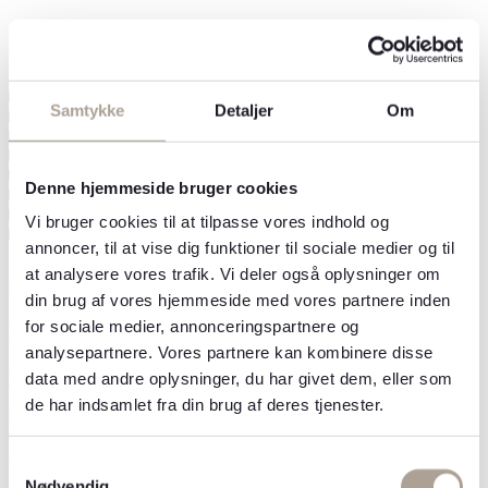
Ofte stillede spørgsmål
Kan laser fjerne hår på bryst, mave og ryg permanent
Samtykke
Detaljer
Om
Hvor mange behandlinger kræver hårfjerning af overkroppen
Virker laser bedst på kraftig hårvækst på overkroppen
Bliver man helt hårfri på bryst og ryg efter laser
Hvornår kan man se effekt af laser hårfjerning overkrop
Denne hjemmeside bruger cookies
Reducerer laser hårfjerning overkrop indgroede hår og irritation
Hvor længe holder resultatet af laser hårfjerning overkrop
Vi bruger cookies til at tilpasse vores indhold og
Er laser hårfjerning overkrop bedre end barbering og trimning
annoncer, til at vise dig funktioner til sociale medier og til
at analysere vores trafik. Vi deler også oplysninger om
Alle vores behandlinger
din brug af vores hjemmeside med vores partnere inden
for sociale medier, annonceringspartnere og
Muskelafslappende
analysepartnere. Vores partnere kan kombinere disse
Baby botox
data med andre oplysninger, du har givet dem, eller som
de har indsamlet fra din brug af deres tjenester.
Bekymringsrynke
Botox
Samtykkevalg
Nødvendig