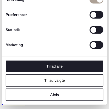
Botox til mænd
Bunny Lines
Præferencer
Gummy Smile
Lip Flip
Statistik
Masseter
Medicinsk Botox
Marketing
Rygerynker
Rynker i panden
Tillad alle
Smilerynker
Volumen
Tillad valgte
Ansigtsløft
Afvis
Filler
Filler i kindben