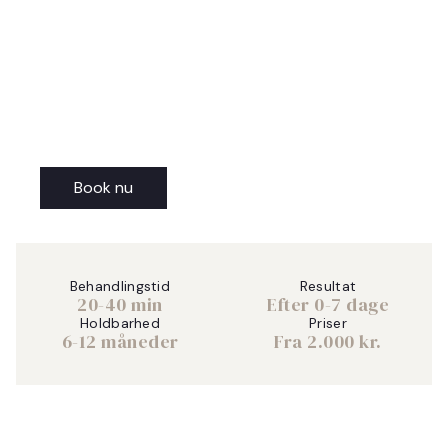
Marionetlinjer
Behandling af marionetlinjer hos Klinik ZEN i Aarhus
reducerer linjer fra mundvigene og skaber et mere
åbent, balanceret og mindre nedadvendt
ansigtsudtryk.
Book nu
Behandlingstid
Resultat
20-40 min
Efter 0-7 dage
Holdbarhed
Priser
6-12 måneder
Fra 2.000 kr.