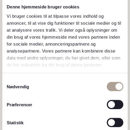
Denne hjemmeside bruger cookies
Priser
Vi bruger cookies til at tilpasse vores indhold og
annoncer, til at vise dig funktioner til sociale medier og til
NEXFILL - ML. PRISER
at analysere vores trafik. Vi deler også oplysninger om
din brug af vores hjemmeside med vores partnere inden
for sociale medier, annonceringspartnere og
Nexfill 0,5 ml.
800 kr.
analysepartnere. Vores partnere kan kombinere disse
data med andre oplysninger, du har givet dem, eller som
Nexfill 1 ml.
1.500 kr.
de har indsamlet fra din brug af deres tjenester.
Nexfill 2 ml.
2.500 kr.
Samtykkevalg
Nødvendig
Nexfill 3 ml.
3.300 kr.
Præferencer
Nexfill 4 ml.
4.000 kr.
Statistik
RESTYLANE - ML. PRISER