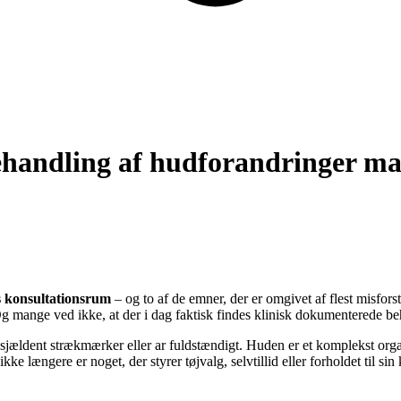
handling af hudforandringer ma
es konsultationsrum
– og to af de emner, der er omgivet af flest misfor
Og mange ved ikke, at der i dag faktisk findes klinisk dokumenterede b
rner sjældent strækmærker eller ar fuldstændigt. Huden er et komplekst o
 længere er noget, der styrer tøjvalg, selvtillid eller forholdet til sin k