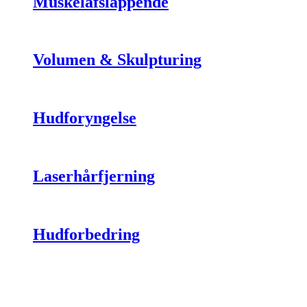
Muskelafslappende
Volumen & Skulpturing
Hudforyngelse
Laserhårfjerning
Hudforbedring